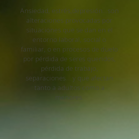
Ansiedad, estrés,depresión…son
alteraciones provocadas por
situaciones que se dan en el
entorno laboral, social o
familiar, o en procesos de duelo
por pérdida de seres queridos,
pérdida de trabajo,
separaciones… y que afectan
tanto a adultos como a
menores.