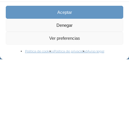
Aceptar
Denegar
Ver preferencias
Política de cookies
Política de privacidad
Aviso legal
Psicoanálisis Sistémico
En el enfoque Psicoanálisis Sistémico nos
encontramos con la combinación de las dos
corrientes (Psicoanálisis/Corriente Sistémica). Se
considera que la psicología o los trastornos