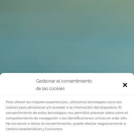
Gestionar el consentimiento
de las cookies
Para ofrecer las mejores experiencias, utilizamos tecnologías como las
cookies para almacenar y/o acceder a la información del dispositivo. El
consentimiento de estas tecnologías nos permitirá procesar datos como el
comportamiento de navegación o las identificaciones únicas en este sitio.
No consentir o retirar el consentimiento, puede afectar negativamente a
ciertas características y funciones.