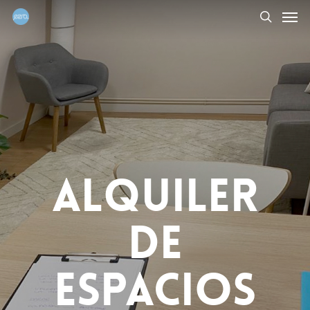
Men
Skip
to
search
main
content
ALQUILER
DE
ESPACIOS