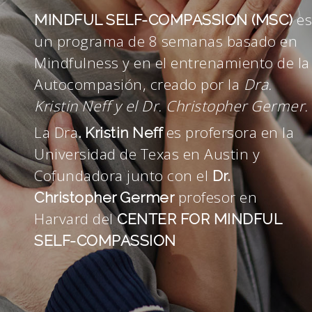
es
MINDFUL SELF-COMPASSION (MSC)
un programa de 8 semanas basado en
Mindfulness y en el entrenamiento de la
Autocompasión, creado por la
Dra.
Kristin Neff y el Dr. Christopher Germer.
La Dra
es profersora en la
. Kristin Neff
Universidad de Texas en Austin y
Cofundadora junto con el
Dr.
profesor en
Christopher Germer
Harvard del
CENTER FOR MINDFUL
SELF-COMPASSION