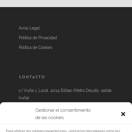
Aviso Legal
Política de Privacidad
Política de Cookies
Contacto
c/ Iruña 1, Local. 4014 Bilbao (Metro Deusto, salida
Iruña)
Gestionar el consentimiento
Tel.: 639 888 632
de las cookies
Para ofrecer las mejores experiencias, utilizamos tecnologías como las