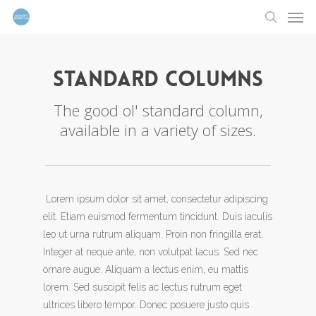
Men
Skip
to
search
main
content
Standard Columns
The good ol' standard column,
available in a variety of sizes.
Lorem ipsum dolor sit amet, consectetur adipiscing
elit. Etiam euismod fermentum tincidunt. Duis iaculis
leo ut urna rutrum aliquam. Proin non fringilla erat.
Integer at neque ante, non volutpat lacus. Sed nec
ornare augue. Aliquam a lectus enim, eu mattis
lorem. Sed suscipit felis ac lectus rutrum eget
ultrices libero tempor. Donec posuere justo quis