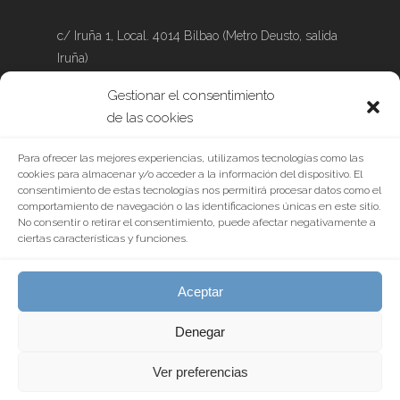
c/ Iruña 1, Local. 4014 Bilbao (Metro Deusto, salida
Iruña)
Gestionar el consentimiento
Tel.: 639 888 632
de las cookies
Para ofrecer las mejores experiencias, utilizamos tecnologías como las
cookies para almacenar y/o acceder a la información del dispositivo. El
consentimiento de estas tecnologías nos permitirá procesar datos como el
comportamiento de navegación o las identificaciones únicas en este sitio.
No consentir o retirar el consentimiento, puede afectar negativamente a
ciertas características y funciones.
Aceptar
Denegar
© 2026 Centro Ezra. |
Diseñado por IMAGINE GRUPO
Ver preferencias
twitter
facebook