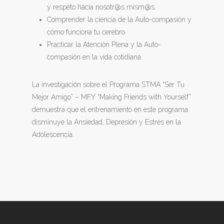
y respeto hacia nosotr@s mism@s.
Comprender la ciencia de la Auto-compasión y
cómo funciona tu cerebro.
Practicar la Atención Plena y la Auto-
compasión en la vida cotidiana.
La investigación sobre el Programa STMA “Ser Tu
Mejor Amigo” – MFY “Making Friends with Yourself”
demuestra que el entrenamiento en este programa
disminuye la Ansiedad, Depresión y Estrés en la
Adolescencia.