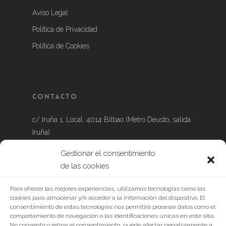
Aviso Legal
Política de Privacidad
Política de Cookies
Contacto
c/ Iruña 1, Local. 4014 Bilbao (Metro Deusto, salida
Iruña)
Gestionar el consentimiento
Tel.: 639 888 632
de las cookies
Para ofrecer las mejores experiencias, utilizamos tecnologías como las
cookies para almacenar y/o acceder a la información del dispositivo. El
consentimiento de estas tecnologías nos permitirá procesar datos como el
comportamiento de navegación o las identificaciones únicas en este sitio.
No consentir o retirar el consentimiento, puede afectar negativamente a