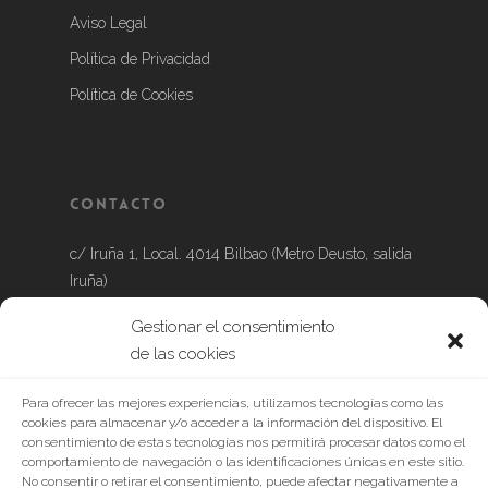
Aviso Legal
Política de Privacidad
Política de Cookies
Contacto
c/ Iruña 1, Local. 4014 Bilbao (Metro Deusto, salida
Iruña)
Gestionar el consentimiento
Tel.: 639 888 632
de las cookies
Para ofrecer las mejores experiencias, utilizamos tecnologías como las
cookies para almacenar y/o acceder a la información del dispositivo. El
consentimiento de estas tecnologías nos permitirá procesar datos como el
comportamiento de navegación o las identificaciones únicas en este sitio.
No consentir o retirar el consentimiento, puede afectar negativamente a